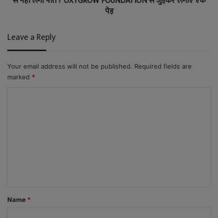
से नहीं लगा पाते ? OXYGROW FOUNDATION से जुड़कर लगाए एक
पेड़
Leave a Reply
Your email address will not be published.
Required fields are
marked
*
C
o
m
m
e
n
t
*
Name
*