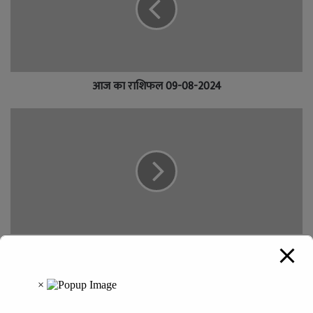
आज का राशिफल 09-08-2024
पेरिस ओलम्पिक में नीरज चोपड़ा को रजत पदक, सीएम विष्णुदेव साय ने
दी बधाई
Leave a Reply