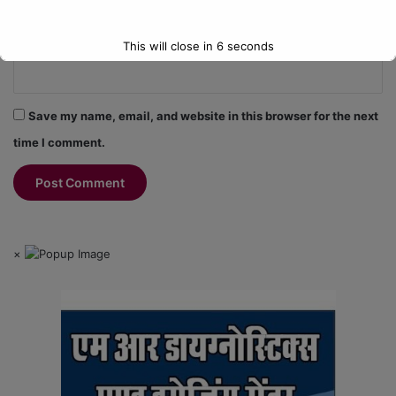
Website
This will close in
5
seconds
Save my name, email, and website in this browser for the next
time I comment.
×