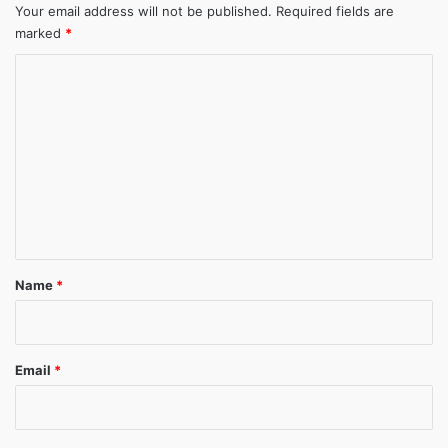
Your email address will not be published.
Required fields are
marked
*
C
o
m
m
e
n
t
*
Name
*
Email
*