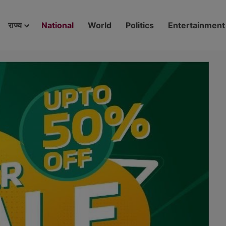
modal-check
राज्य
National
World
Politics
Entertainment