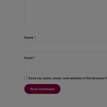
m
m
e
n
t
*
Name
*
Email
*
Save my name, email, and website in this browser f