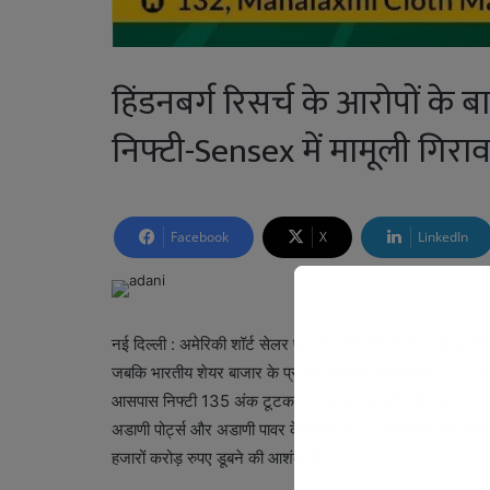
हिंडनबर्ग रिसर्च के आरोपों के ब
निफ्टी-Sensex में मामूली गिरा
Facebook
X
LinkedIn
नई दिल्ली : अमेरिकी शॉर्ट सेलर फर्म हिंडनबर्ग रिसर्च के ताजा आर
जबकि भारतीय शेयर बाजार के प्रमुख बेंचमार्क इंडेक्स Nifty 50 
आसपास निफ्टी 135 अंक टूटकर 24330 पर ट्रे़ड हो रहा है। इस आ
अडाणी पोर्ट्स और अडाणी पावर के शेयरों में 5-6 प्रतिशत तक की ग
हजारों करोड़ रुपए डूबने की आशंका है।