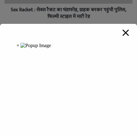
Sex Racket : सेक्स रैकट का भंडाफोड़, ग्राहक बनकर पहुंची पुलिस,
फिल्मी स्टाइल में मारी रेड
Horoscope of 27 April 2025 : ग्रहों की चाल बदलेगी इन राशियों की
दिशा, पढ़ें आज का भविष्यफल
Leave a Reply
Your email address will not be published.
Required fields are
marked
*