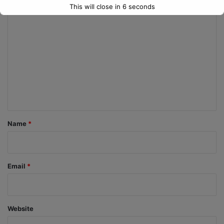
This will close in
5
seconds
C
o
m
m
e
n
t
*
Name
*
Email
*
Website