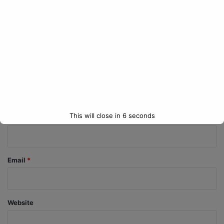
C
o
m
m
e
n
t
*
This will close in
6
seconds
Name
*
Email
*
Website