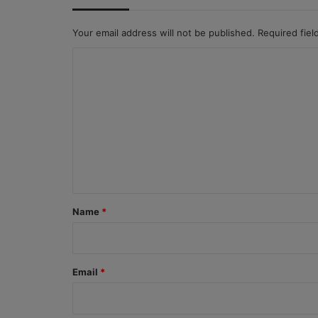
Your email address will not be published.
Required fie
C
o
m
m
e
n
t
*
Name
*
Email
*