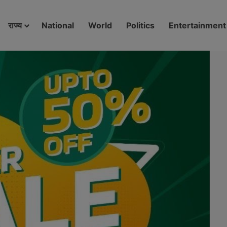
modal-check
राज्य
National
World
Politics
Entertainment