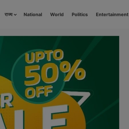
modal-check
राज्य
National
World
Politics
Entertainment