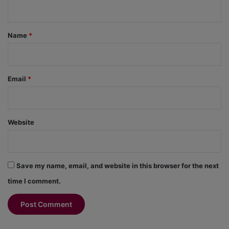
n
t
*
Name
*
Email
*
Website
Save my name, email, and website in this browser for the next
time I comment.