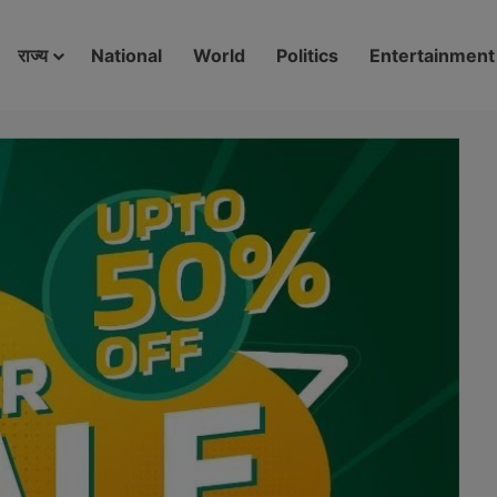
modal-check
राज्य
National
World
Politics
Entertainment