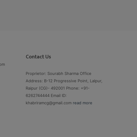
Contact Us
com
Proprietor: Sourabh Sharma Office
Address: B-12 Progressive Point, Lalpur,
Raipur (CG)- 492001 Phone: +91-
6262744444 Email ID:
khabriramcg@gmail.com
read more