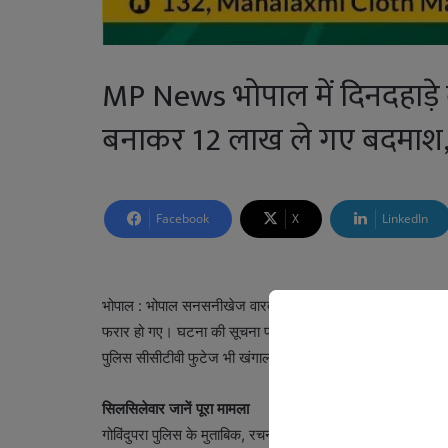
MP News भोपाल में दिनदहाड़े 
बनाकर 12 लाख ले गए बदमाश, श
Facebook
X
LinkedIn
भोपाल : भोपाल सनसनीखेज वारदात हो गई। रचना टॉवर में शराब कार
फरार हो गए। घटना की सूचना पर पुलिस ने केस दर्ज कर मामले की 
पुलिस सीसीटीवी फुटेज भी खंगाल रही है।
सिलसिलेवार जानें पूरा मामला
गोविंदुपरा पुलिस के मुताबिक, रचना टॉवर के फर्स्ट फ्लोर पर शराब