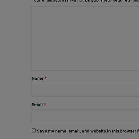
Your email address will not be published.
Required fie
C
o
m
m
e
n
t
*
Name
*
Email
*
Save my name, email, and website in this browser f