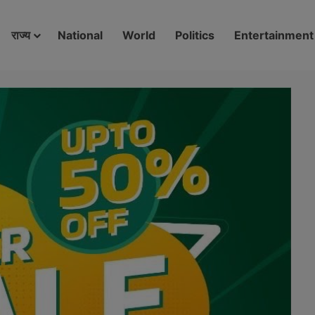
modal-check
राज्य
National
World
Politics
Entertainment