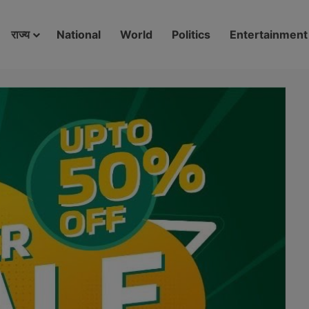
modal-check
राज्य
National
World
Politics
Entertainment