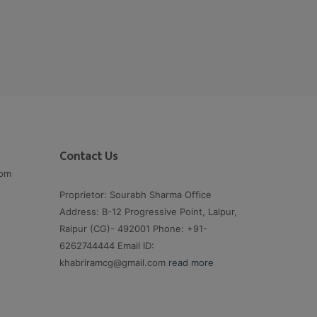
Contact Us
com
Proprietor: Sourabh Sharma Office
Address: B-12 Progressive Point, Lalpur,
Raipur (CG)- 492001 Phone: +91-
6262744444 Email ID:
khabriramcg@gmail.com
read more