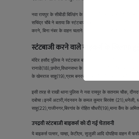
नवा रायपुर के सीबीडी बिल्डिंग के आसपास देर शाम तक 16 स्टंटबाज 
सचिंद्र चौबे ने बताया कि स्टंटबाज बाइकर्स असुरक्षित रूप से वाह
करने, बिना नंबर के वाहन चलाने पर मोटर यान अधिनियम के तहत प्रथ
स्टंटबाजी करने वाले बाइकर्स के खिलाफ हुई
मंदिर हसौद पुलिस ने स्टंटबाज बाइकर्स संतोषीनगर के विमल जोशी(
रानाडे(18),छपोरा,विधानसभा के तरूण मंजारे(31),रामेश्वरनगर,भनपु
के खेमराज साहू(19),ग्राम बनरसी, माना कैंप के अनस ओगरे(20), 
इसी तरह से राखी थाना पुलिस ने नवा रायपुर के सतनाम चौक, दीनदय
दबोचा।इनमें अटारी,नंदनवन के कमल कुमार बिरवंश (21),धनेली, धरस
साहू(22),गाजीनगर,बिरगांव के रोहित चौधरी(19),माना कैंप के अमित
उपद्रवी स्टंटबाजी बाइकर्स को दी गई चेतावनी
ये बाइकर्स पल्सर, याम्हा, केटीएम, सुजुकी आदि दोपहिया वाहन में फर्