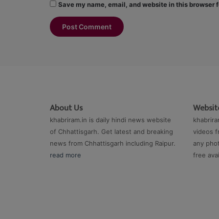
Save my name, email, and website in this browser f
About Us
Website
khabriram.in is daily hindi news website
khabrira
of Chhattisgarh. Get latest and breaking
videos f
news from Chhattisgarh including Raipur.
any phot
read more
free ava