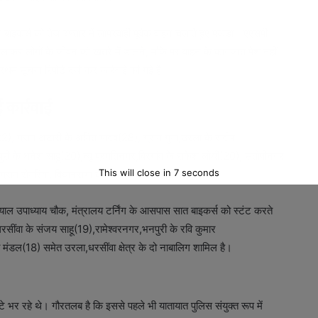
बाइकर्स को तेज रफ्तार में लापरवाही पूर्वक वाहन चलाते हुए पकड़ा। एएसपी
न चलाकर लोगों के जीवन को खतरे में डालने, मौके पर वाहन के कागजात पेश नहीं
म सूचना रिपोर्ट दर्ज कर कार्रवाई की गई है।
 कार्रवाई
22), ग्राम अटारी के अमित यादव(28), ग्राम गुमा,उरला के संदीप
री के धनेश साहू(20),न्यू प्रगतिनगर,बिरगांव के राकेश लोधी(20), संतोषीनगर
This will close in
5
seconds
ग्राम सेमरिया, विधानसभा के मोहम्मद रिजवान(18) को पकड़ा।
ाल उपाध्याय चौक, मंत्रालय टर्निंग के आसपास सात बाइकर्स को स्टंट करते
ींवा के ⁠संजय साहू(19),रामेश्वरनगर,भनपुरी के रवि कुमार
 मंडल(18) समेत उरला,धरसींवा क्षेत्र के दो नाबालिग शामिल है।
राटे भर रहे थे। गौरतलब है कि इससे पहले भी यातायात पुलिस संयुक्त रूप में