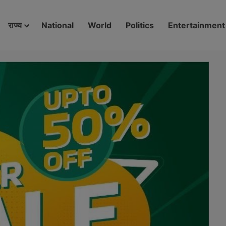
modal-check
राज्य
National
World
Politics
Entertainment