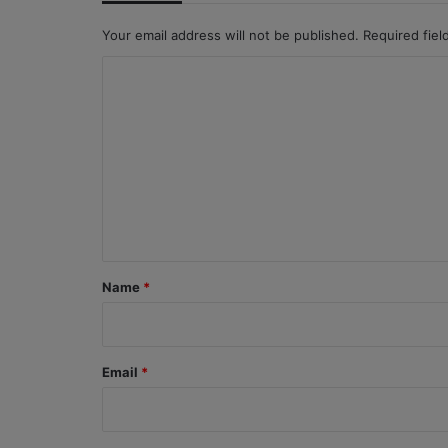
Your email address will not be published.
Required fie
C
o
m
m
e
n
t
*
Name
*
Email
*