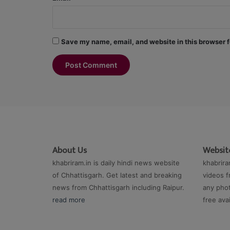
Save my name, email, and website in this browser f
About Us
Website
khabriram.in is daily hindi news website
khabrira
of Chhattisgarh. Get latest and breaking
videos f
news from Chhattisgarh including Raipur.
any phot
read more
free ava