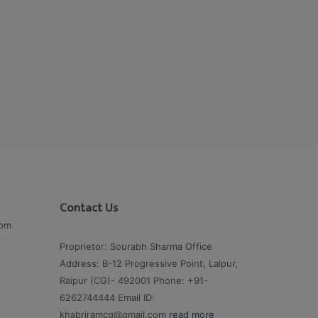
Contact Us
com
Proprietor: Sourabh Sharma Office
Address: B-12 Progressive Point, Lalpur,
Raipur (CG)- 492001 Phone: +91-
6262744444 Email ID:
khabriramcg@gmail.com
read more