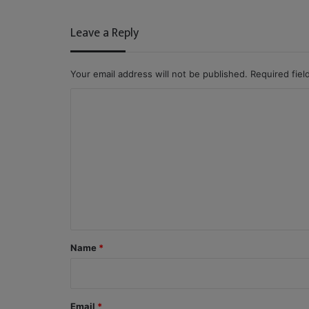
Leave a Reply
Your email address will not be published.
Required fie
C
o
m
m
e
n
t
*
Name
*
Email
*