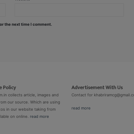
or the next time I comment.
 Policy
Advertisement With Us
m.in collects article, images and
Contact for
khabriramcg@gmail.
rom our source. Which are using
read more
os in our website taking from
ilable on online.
read more