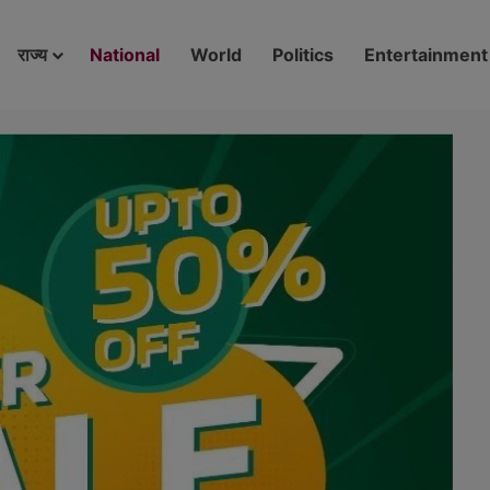
modal-check
राज्य
National
World
Politics
Entertainment