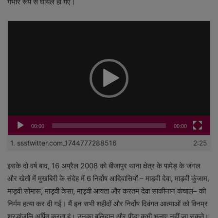
गंभीर रूप से घायल हो गए।
Video
Player
00:00
00:00
1.
ssstwitter.com_1744777288516
2:25
इसके दो वर्ष बाद, 16 अप्रैल 2008 को बीजापुर थाना क्षेत्र के पामेड़ के जंगल
और खेतों में मुखबिरी के संदेह में 6 निर्दोष आदिवासियों – माड़वी देवा, माड़वी कुंजाम,
माड़वी सोमारू, माड़वी केसा, माड़वी आयता और करतम देवा साकीनान कंचाल– की
निर्मम हत्या कर दी गई। मैं इन सभी शहीदों और निर्दोष दिवंगत आत्माओं को विनम्र
श्रद्धांजलि अर्पित करता हूं। उनका बलिदान और पीड़ा कभी भुलाए नहीं जा सकते।