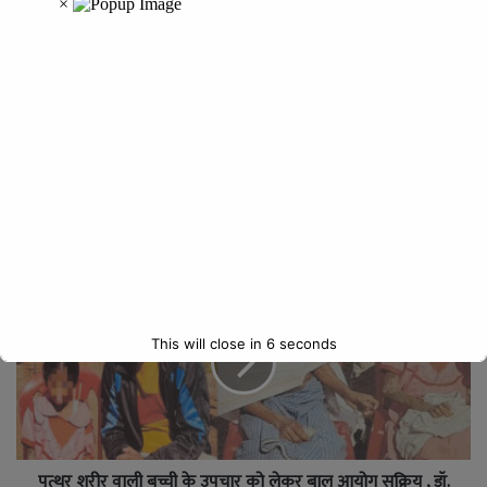
’मुख्यमंत्री का कड़ा संदेश : जनता से अशिष्ट व्यवहार पर जीरो टॉलरेंस,
दुर्ग जनपद सीईओ निलंबित’
This will close in
5
seconds
पत्थर शरीर वाली बच्ची के उपचार को लेकर बाल आयोग सक्रिय , डॉ.