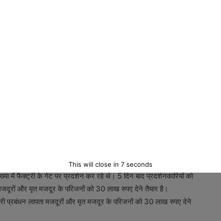
या। दो के परिजनों ने मुआवजा से इनकार कर दिया है। फैक्ट्री को जांच तक बंद
हैं। गौरतलब है कि, स्पेशल ब्लास्ट प्राइवेट लिमिटेड पिरदा बेमेतरा में 25 मई
ोर का धमाका हुआ। इस धमाके में 8 मजदूर चपेट में आ गए थे। एक मजदूर की
बाद छुट्टी दे दी गई है।
जदूरों की गुमशुदगी दर्ज की गई है उनमें वार्ड नं 12 ग्राम तिरदा निवासी
ार्ड-15 शंकर यादव, वार्ड नं.-2 बोरसी नरहर यदु, वार्ड नं-3 बोरसी दगेंद्र साहू,
जय कुमार देवदास, वार्ड नं. 13 पिरदा पुष्पराज देवदास शामिल हैं। हादसे के बाद
कर लापता मदजूरों को मलबे में खोजने का प्रयास किया लेकिन ऑपरेशन में
के लोथड़े को पॉलीथिन में एकत्रित कर बेमेतरा प्रशासन ने डीएनए के लिए भेजा
This will close in
6
seconds
या में फैक्ट्री के गेट पर प्रदर्शन कर रहे थे। 5 दिन बाद प्रदर्शनकारियों को
मजदूरों और मृत मजदूर के परिजनों को 30 लाख रुपए देने तैयार है।
्री प्रबंधन लापता मजदूरों और मृत मजदूर के परिजनों को 30 लाख रुपए देने