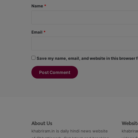
*
Name
*
Email
*
Save my name, email, and website in this browser f
About Us
Website
khabriram.in is daily hindi news website
khabrira