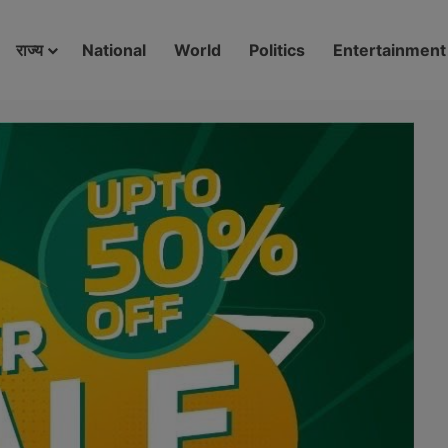
modal-check
राज्य
National
World
Politics
Entertainment