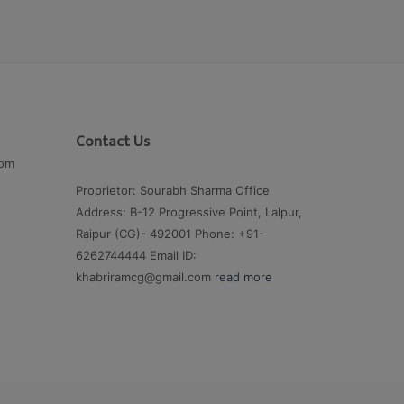
Contact Us
com
Proprietor: Sourabh Sharma Office
Address: B-12 Progressive Point, Lalpur,
Raipur (CG)- 492001 Phone: +91-
6262744444 Email ID:
khabriramcg@gmail.com
read more