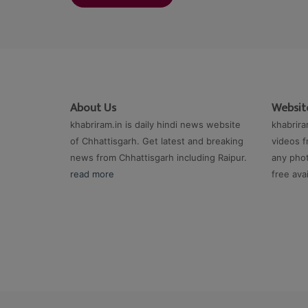
About Us
Website
khabriram.in is daily hindi news website
khabrira
of Chhattisgarh. Get latest and breaking
videos f
news from Chhattisgarh including Raipur.
any phot
read more
free ava