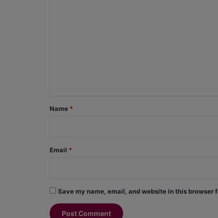
C
o
m
m
e
n
t
*
Name
*
Email
*
Save my name, email, and website in this browser f