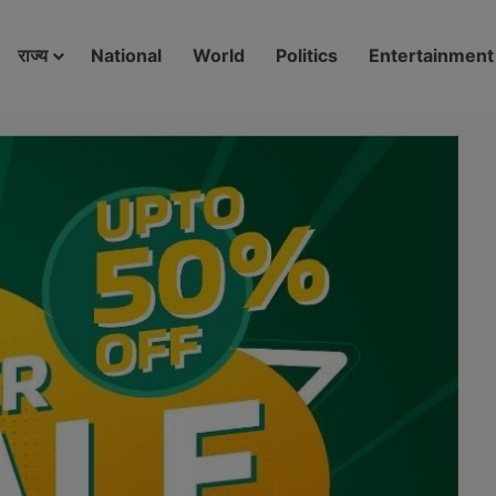
modal-check
राज्य
National
World
Politics
Entertainment