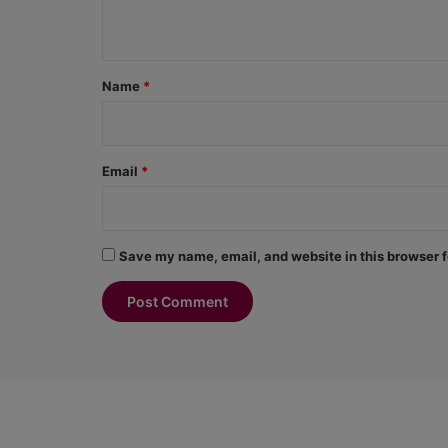
n
t
*
Name
*
Email
*
Save my name, email, and website in this browser f