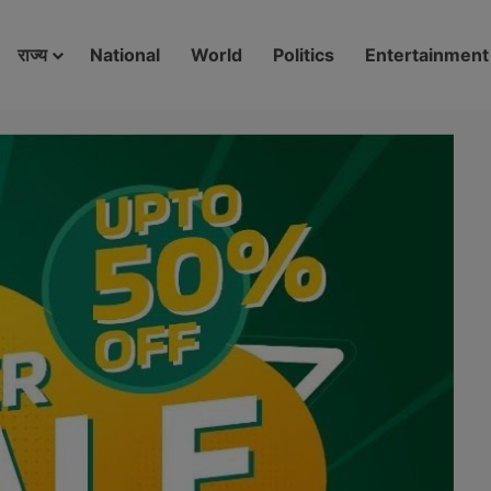
modal-check
राज्य
National
World
Politics
Entertainment