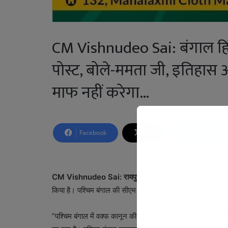
CM Vishnudeo Sai: बंगाल हिं
पोस्ट, बोले-ममता जी, इतिहास
माफ नहीं करेगा…
Facebook
X
LinkedIn
CM Vishnudeo Sai: रायपुर।
वक्फ ऐक्ट को लेकर पश्चिम बंगाल 
किया है। पश्चिम बंगाल की सीएम ममता बनर्जी पर निशाना साधते हुये मु
”पश्चिम बंगाल में वक्फ कानून की आड़ में आततायियों की भीड़ द्वारा हि