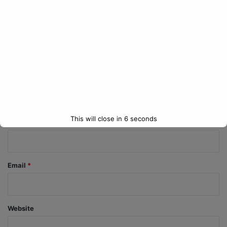
C
o
m
m
e
n
t
This will close in
5
seconds
*
Name
*
Email
*
Website