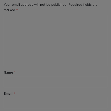
Your email address will not be published.
Required fields are
marked
*
C
o
m
m
e
n
t
*
Name
*
Email
*