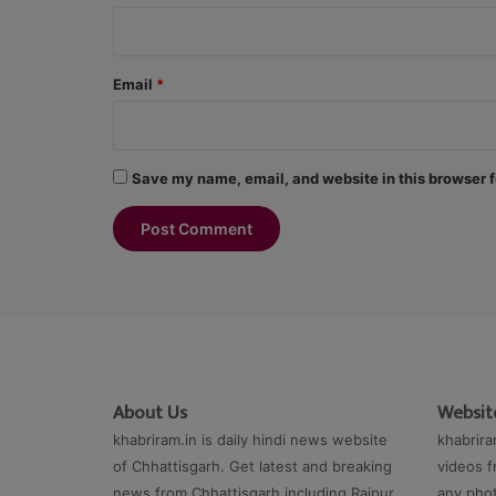
Email
*
Save my name, email, and website in this browser f
About Us
Website
khabriram.in is daily hindi news website
khabrira
of Chhattisgarh. Get latest and breaking
videos f
news from Chhattisgarh including Raipur.
any phot