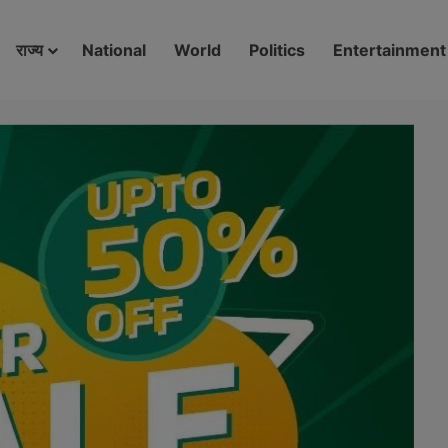
modal-check
राज्य
National
World
Politics
Entertainment