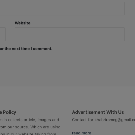
Website
or the next time I comment.
 Policy
Advertisement With Us
m.in collects article, images and
Contact for
khabriramcg@gmail.
rom our source. Which are using
read more
os in our website taking from