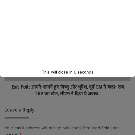
CG : बीजापुर में प्रेशर आईईडी की चपेट में आने से ग्रामीण गंभीर रूप
घायल, अस्पताल में भर्ती
This will close in
5
seconds
Exit Poll : आमने-सामने हुए विष्णु और भूपेश, पूर्व CM ने कहा- सब
TRP का खेल, सीएम ने दिया ये जवाब…
Leave a Reply
Your email address will not be published.
Required fields are
marked
*