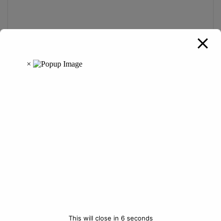
o
m
m
e
n
t
*
Name
*
Email
*
Website
This will close in
6
seconds