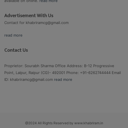
available on online.
read more
Advertisement With Us
Contact for
khabriramcg@gmail.com
read more
Contact Us
Proprietor: Sourabh Sharma Office Address: B-12 Progressive
Point, Lalpur, Raipur (CG)- 492001 Phone: +91-6262744444 Email
ID:
khabriramcg@gmail.com
read more
@2024 All Rights Reserved by www.khabriram.in