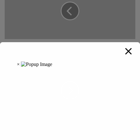
Bilaspur Highcourt News: चाइनीज मांझे से मौत: छत्तीसगढ़ सरकार
ने हाई कोर्ट को बताया, प्रदेशभर में जारी कर दिया है अलर्ट
छत्तीसगढ़ में समावेशी आजीविका योजना का शुभारंभ, 5000 गरीब
परिवार होंगे लाभान्वित