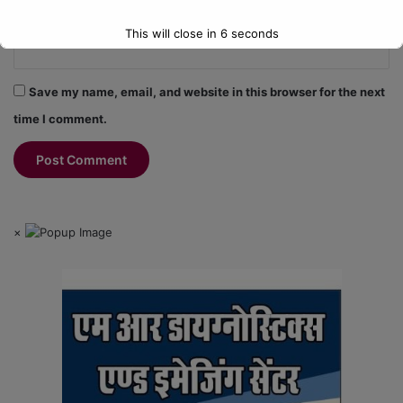
Website
This will close in
6
seconds
Save my name, email, and website in this browser for the next
time I comment.
×