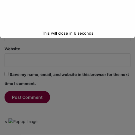
Email
*
This will close in
6
seconds
Website
Save my name, email, and website in this browser for the next
time I comment.
×