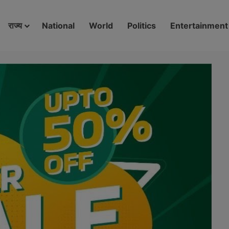
modal-check
राज्य
National
World
Politics
Entertainment