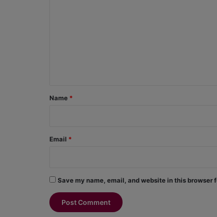
o
m
m
e
n
t
*
Name
*
Email
*
Save my name, email, and website in this browser f