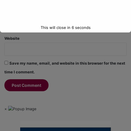
Email
*
This will close in
6
seconds
Website
Save my name, email, and website in this browser for the next
time I comment.
×