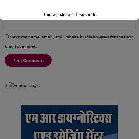
Website
This will close in
6
seconds
Save my name, email, and website in this browser for the next
time I comment.
×