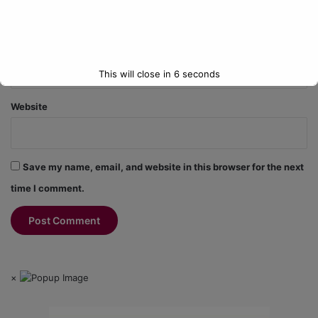
Email
*
This will close in
5
seconds
Website
Save my name, email, and website in this browser for the next
time I comment.
×