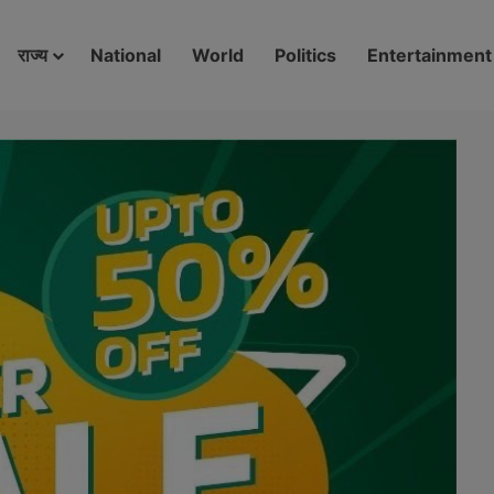
modal-check
राज्य
National
World
Politics
Entertainment