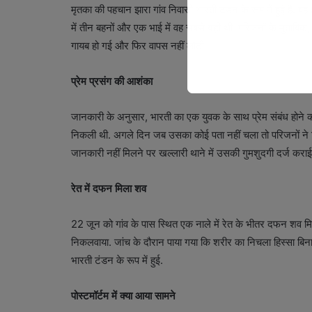
मृतका की पहचान झारा गांव निवासी भारती टंडन के रूप में हुई है. वह हाल
में तीन बहनों और एक भाई में वह सबसे बड़ी थी. परिजनों के मुता
गायब हो गई और फिर वापस नहीं लौटी.
प्रेम प्रसंग की आशंका
जानकारी के अनुसार, भारती का एक युवक के साथ प्रेम संबंध होने 
निकली थी. अगले दिन जब उसका कोई पता नहीं चला तो परिजनों ने रि
जानकारी नहीं मिलने पर खल्लारी थाने में उसकी गुमशुदगी दर्ज करा
रेत में दफन मिला शव
22 जून को गांव के पास स्थित एक नाले में रेत के भीतर दफन शव मि
निकलवाया. जांच के दौरान पाया गया कि शरीर का निचला हिस्सा बिना क
भारती टंडन के रूप में हुई.
पोस्टमॉर्टम में क्या आया सामने