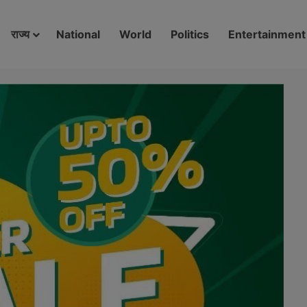
modal-check
राज्य
National
World
Politics
Entertainment