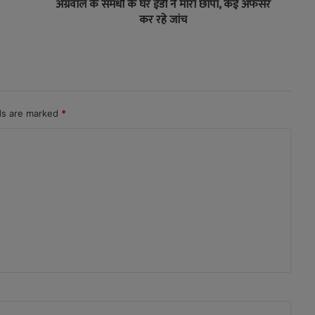
अग्रवाल के समधी के घर ईडी ने मारा छापा, कई अफसर
कर रहे जांच
lds are marked
*