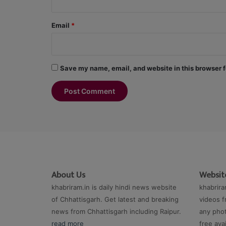
Email
*
Save my name, email, and website in this browser f
About Us
Website
khabriram.in is daily hindi news website
khabrira
of Chhattisgarh. Get latest and breaking
videos f
news from Chhattisgarh including Raipur.
any phot
read more
free ava