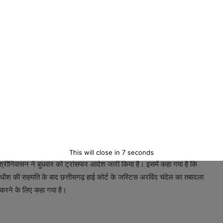
ेजियम ने ठुकरा दिया था और मद्रास हाईकोर्ट के बजाए पटना भेजने के लिए
रचूड़ की अध्यक्षता में गठित 5 वरिष्ठ जजों की कॉलेजियम ने जस्टिस अरविंद
 चीफ जस्टिस चंद्रचूड़, जस्टिस संजीव खन्ना, जस्टिस बीआर गवई, जस्टिस
रने का प्रस्ताव किया था।
्ति नहीं की है और न ही किसी जज का छत्तीसगढ़ हाई कोर्ट में तबादला किया है,
एगी।
This will close in
5
seconds
श्रीनिवासन ने बुधवार को ट्रांसफर आदेश जारी किया है। इसमें कहा गया है कि
यायाधीश की सहमति के बाद छत्तीसगढ़ हाई कोर्ट के जस्टिस अरविंद चंदेल का तबादला
ण करने के लिए कहा गया है।