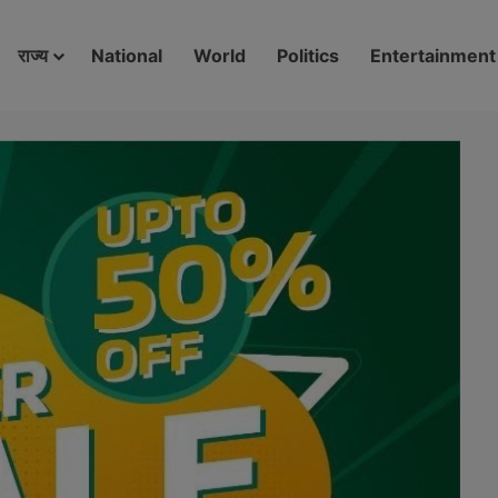
modal-check
राज्य
National
World
Politics
Entertainment