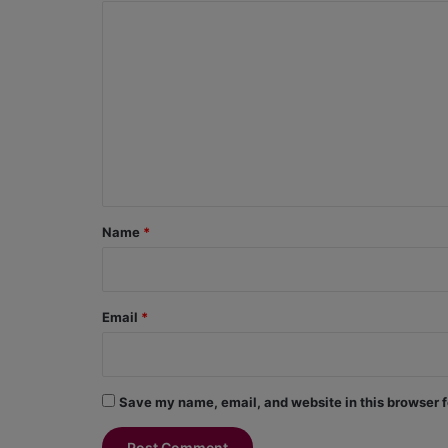
C
o
m
m
e
n
t
*
Name
*
Email
*
Save my name, email, and website in this browser f