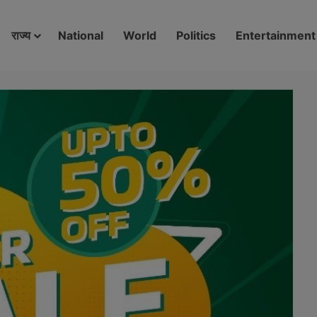
modal-check
राज्य
National
World
Politics
Entertainment