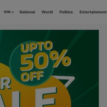
modal-check
राज्य
National
World
Politics
Entertainment