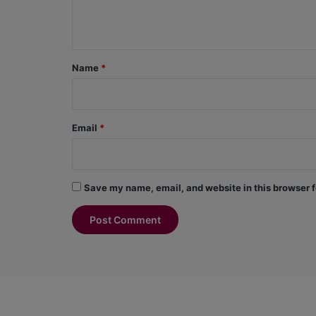
e
n
t
*
Name
*
Email
*
Save my name, email, and website in this browser f