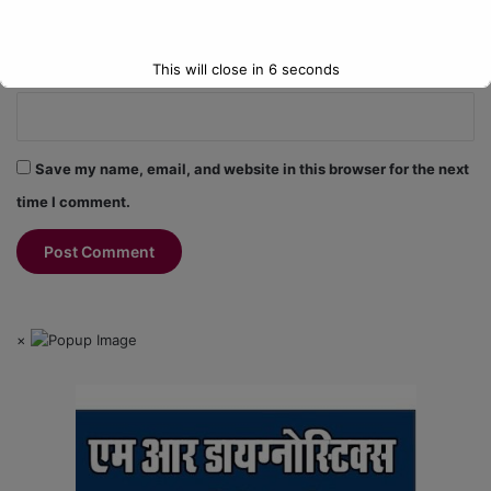
This will close in
5
seconds
Website
Save my name, email, and website in this browser for the next
time I comment.
×