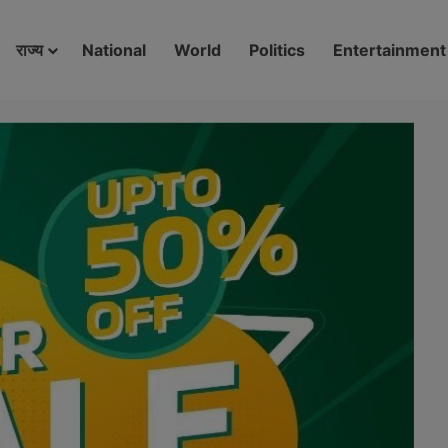
modal-check
राज्य
National
World
Politics
Entertainment