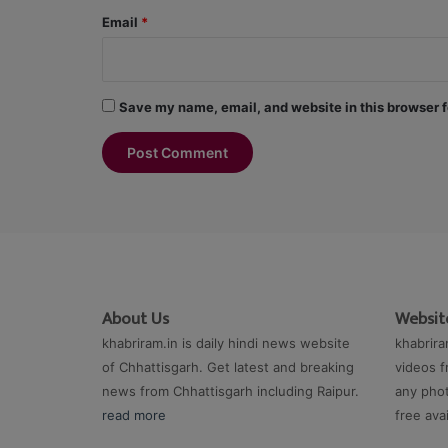
Email
*
Save my name, email, and website in this browser f
About Us
Website
khabriram.in is daily hindi news website
khabrira
of Chhattisgarh. Get latest and breaking
videos f
news from Chhattisgarh including Raipur.
any phot
read more
free ava