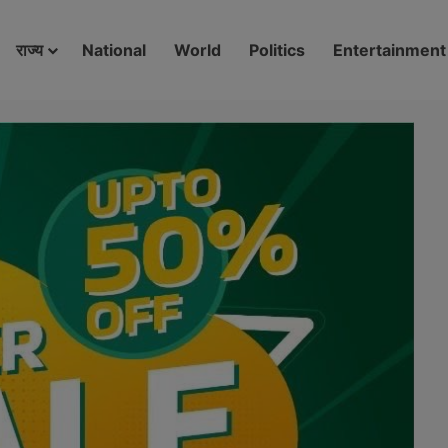
modal-check
राज्य
National
World
Politics
Entertainment