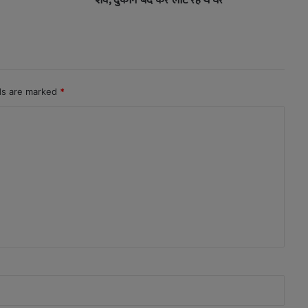
शव, दुकान बंद कर लौट रहे थे घर
lds are marked
*