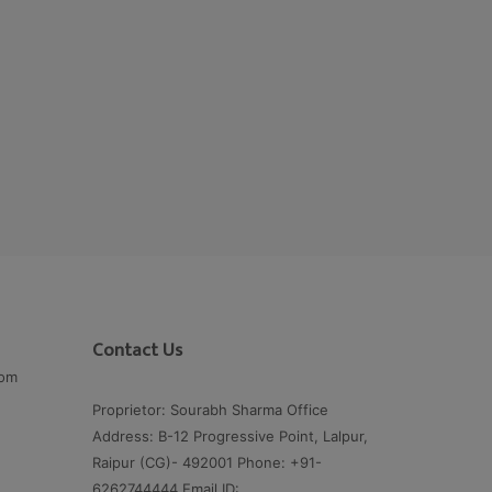
Contact Us
com
Proprietor: Sourabh Sharma Office
Address: B-12 Progressive Point, Lalpur,
Raipur (CG)- 492001 Phone: +91-
6262744444 Email ID: