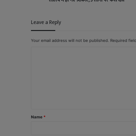
लालच में हो गए शिकार, 3 लोगों पर केस दर्ज
Leave a Reply
Your email address will not be published.
Required fie
C
o
m
m
e
n
t
*
Name
*