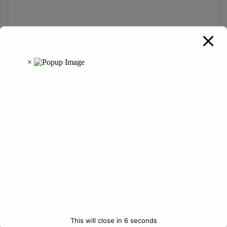
o
m
m
e
n
t
*
Name
*
Email
*
Website
This will close in
5
seconds