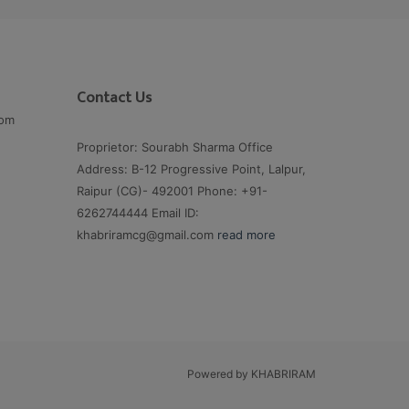
Contact Us
com
Proprietor: Sourabh Sharma Office
Address: B-12 Progressive Point, Lalpur,
Raipur (CG)- 492001 Phone: +91-
6262744444 Email ID:
khabriramcg@gmail.com
read more
Powered by KHABRIRAM