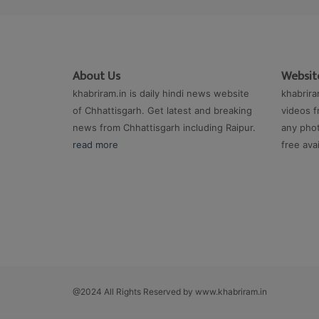
About Us
Website
khabriram.in is daily hindi news website
khabrira
of Chhattisgarh. Get latest and breaking
videos f
news from Chhattisgarh including Raipur.
any phot
read more
free ava
@2024 All Rights Reserved by www.khabriram.in