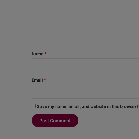
m
m
e
n
t
*
Name
*
Email
*
Save my name, email, and website in this browser f