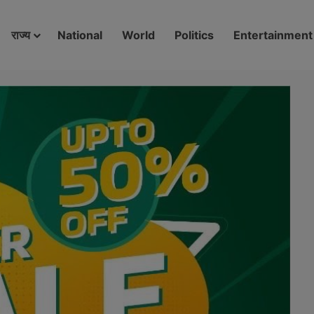
modal-check
राज्य
National
World
Politics
Entertainment