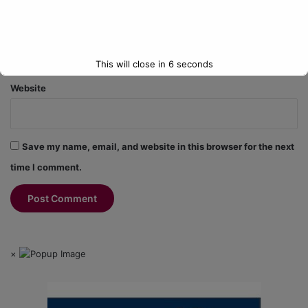
Email
*
This will close in
6
seconds
Website
Save my name, email, and website in this browser for the next
time I comment.
×