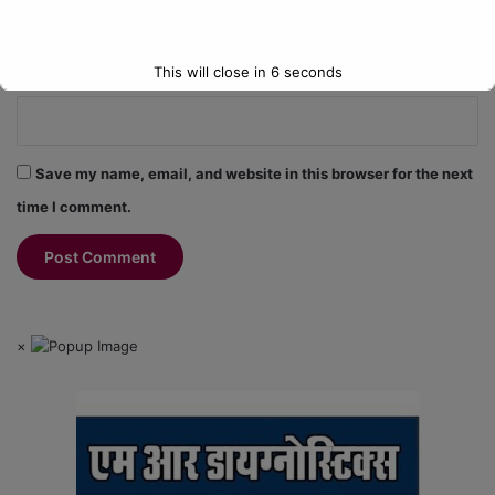
This will close in
6
seconds
Website
Save my name, email, and website in this browser for the next
time I comment.
×