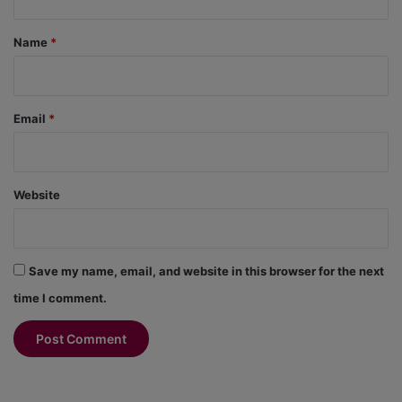
t
*
Name
*
Email
*
Website
Save my name, email, and website in this browser for the next
time I comment.