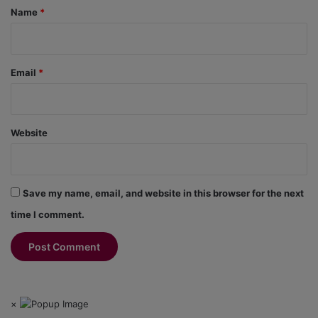
*
Name
*
Email
*
Website
Save my name, email, and website in this browser for the next
time I comment.
×