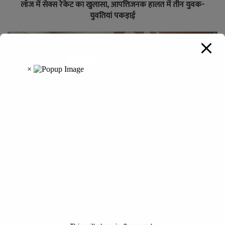
लॉज में सेक्स रेकेट का खुलासा, आपत्तिजनक हालत में तीन युवक-
युवतियां पकड़ाई
सीएम की तारीफ का बड़ा असर : सोशल मीडिया पर वीडियो देख रायपुर
से जीपीएम पहुंचे ग्राहक, खरीदा 50 किलो विष्णु भोग चावल
Leave a Reply
Your email address will not be published.
Required fields are
marked
*