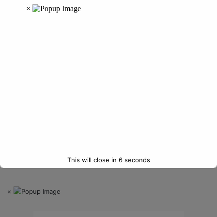
Email
*
Website
Save my name, email, and website in this browser for the next
time I comment.
This will close in
6
seconds
×