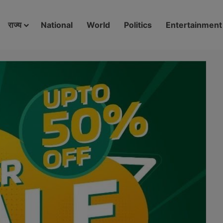
modal-check
राज्य
National
World
Politics
Entertainment